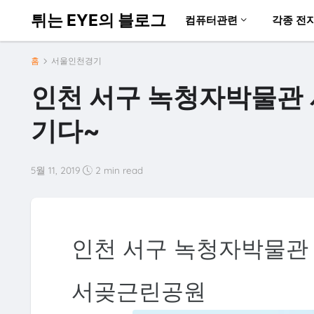
튀는 EYE의 블로그
컴퓨터관련
각종 전
홈
서울인천경기
인천 서구 녹청자박물관
기다~
5월 11, 2019
2 min read
인천 서구 녹청자박물관
서곶근린공원