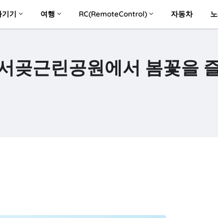
자기기
여행
RC(RemoteControl)
자동차
노
 서곶근린공원에서 봄꽃을 