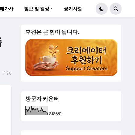
래가사
정보 및 일상
공지사항
후원은 큰 힘이 됩니다.
즐
0
방문자 카운터
8
1
8
6
3
1