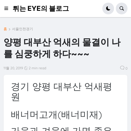
튀는 EYE의 블로그
홈
서울인천경기
양평 대부산 억새의 물결이 나
를 심쿵하게 하다~~~
11월 20, 2019
2 min read
0
경기 양평 대부산 억새평
원
배너머고개(배너미재)
가을과 겨울에 가면 좋은