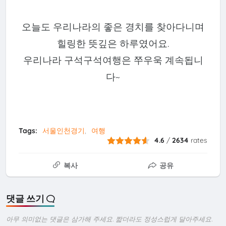
오늘도 우리나라의 좋은 경치를 찾아다니며
힐링한 뜻깊은 하루였어요.
우리나라 구석구석여행은 쭈우욱 계속됩니
다~
Tags:
서울인천경기
여행
4.6
/
2634
rates
복사
공유
댓글 쓰기
아무 의미없는 댓글은 삼가해 주세요. 짧더라도 정성스럽게 달아주세요.