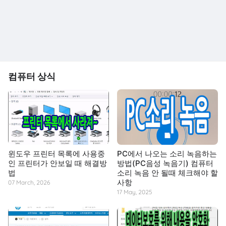
컴퓨터 상식
윈도우 프린터 목록에 사용중
PC에서 나오는 소리 녹음하는
인 프린터가 안보일 때 해결방
방법(PC음성 녹음기) 컴퓨터
법
소리 녹음 안 될때 체크해야 할
사항
07 March, 2026
17 May, 2025