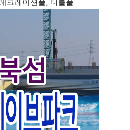
 레크레이션풀, 터틀풀