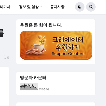
래가사
정보 및 일상
공지사항
후원은 큰 힘이 됩니다.
를
0
방문자 카운터
8
1
8
6
8
6