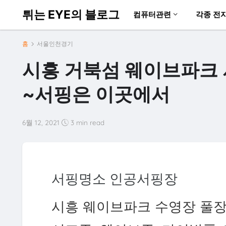
튀는 EYE의 블로그
컴퓨터관련
각종 전
홈
서울인천경기
시흥 거북섬 웨이브파크 
~서핑은 이곳에서
6월 12, 2021
3 min read
서핑명소 인공서핑장
시흥 웨이브파크 수영장 풀