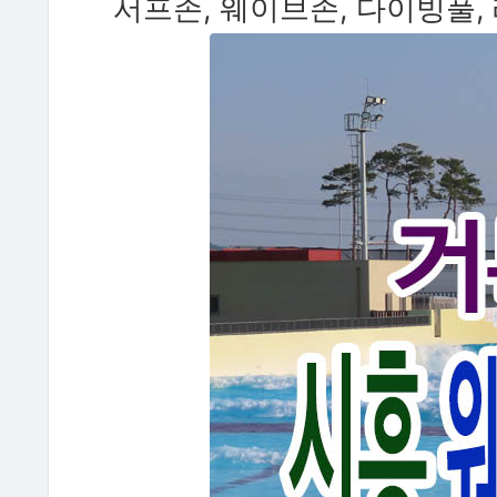
서프존, 웨이브존, 다이빙풀,