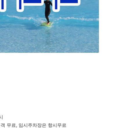
시
8시
용객 무료, 임시주차장은 항시무료