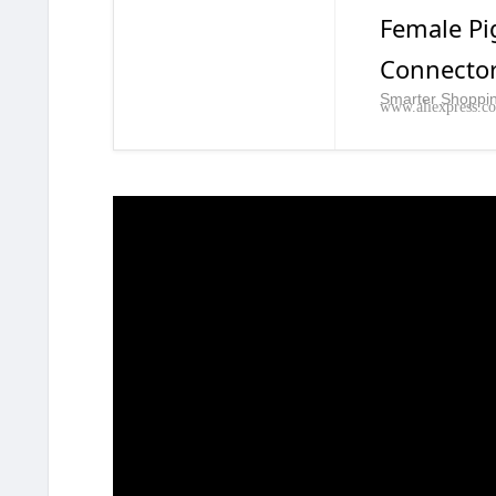
Female Pig
Connector
Smarter Shopping
www.aliexpress.c