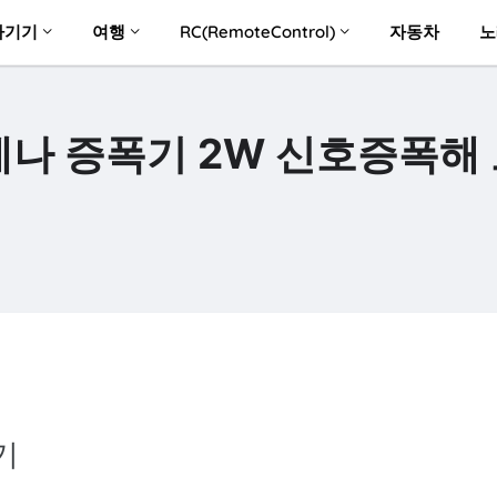
자기기
여행
RC(RemoteControl)
자동차
노
안테나 증폭기 2W 신호증폭해
기