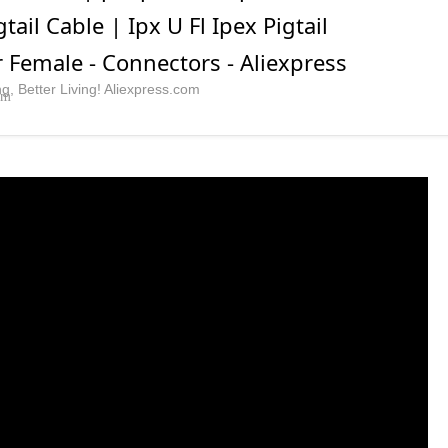
tail Cable | Ipx U Fl Ipex Pigtail
 Female - Connectors - Aliexpress
, Better Living! Aliexpress.com
om