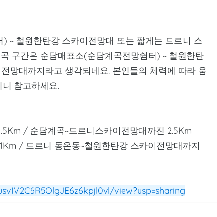
 ~ 철원한탄강 스카이전망대 또는 짧게는 드르니 스
곡 구간은 순담매표소(순담계곡전망쉼터) ~ 철원한탄
이전망대까지라고 생각되네요. 본인들의 체력에 따라 움
이니 참고하세요.
5Km / 순담계곡~드르니스카이전망대까진 2.5Km
1Km / 드르니 동온동~철원한탄강 스카이전망대까지
0cusvIV2C6R5OlgJE6z6kpjl0vl/view?usp=sharing