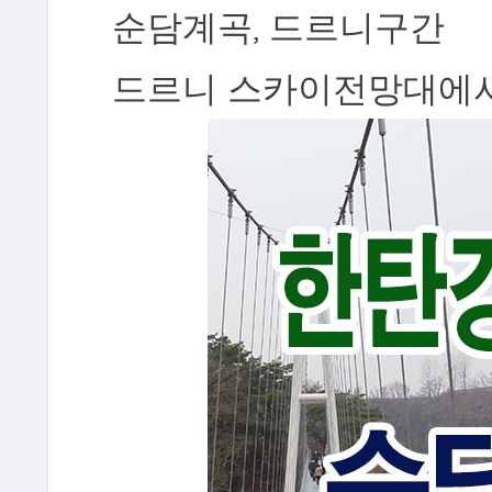
순담계곡, 드르니구간
드르니 스카이전망대에서 