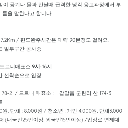
용암이 공기나 물과 만날때 급격한 냉각 응고과정에서 부
 틈을 말한다고 합니다.
왕복7.2Km / 편도완주시간은 대략 90분정도 걸려요.
1일 현재도 일부구간 공사중
 / 드르니매표소
9시
~16시
만 선착순으로 입장.
78-2 / 드르니 매표소 : 갈말읍 군탄리 산 174-3
료
원, 단체 : 8,000원 / 청소년 : 개인 4,000원, 단체3,000
 / 단체(내국인25인이상, 외국인15인이상) /입장료 면제대