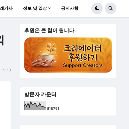
래가사
정보 및 일상
공지사항
후원은 큰 힘이 됩니다.
끽
0
방문자 카운터
8
1
8
7
9
1