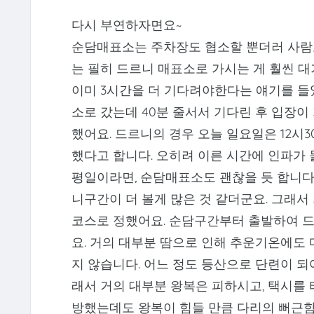
다시 부연하자면요~
순담매표소는 주차장도 협소할 뿐더러 사람도
는 필히 드르니 매표소로 가시는 게 훨씬 대
이미 3시간을 더 기다려야한다는 얘기를 들
소로 갔는데 40분 줄서서 기다린 후 입장이
했어요. 드르니의 경우 오늘 일요일은 12시3
했다고 합니다. 오히려 이른 시간에 인파가 
평일이라면, 순담매표소도 괜찮을 듯 합니다
니구간이 더 볼게 많은 것 같더군요. 그래
코스로 정했어요. 순담구간부터 출발하여 
요. 거의 대부분 땀으로 인해 추운기온에도 
지 않습니다. 어느 정도 등산으로 단련이 되
래서 거의 대부분 왕복은 피하시고, 택시를
방했는데도 왕복이 힘들 만큼 다리의 뻐근함