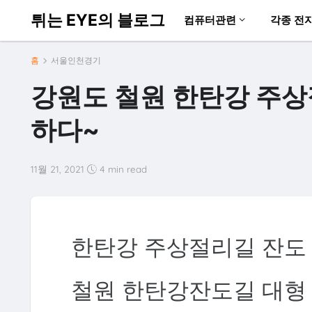
튀는 EYE의 블로그
컴퓨터관련
각종 전
홈
서울인천경기
강원도 철원 한탄강 주상
하다~
11월 21, 2021
4 min read
한탄강 주상절리길 잔도
철원 한탄강잔도길 대형