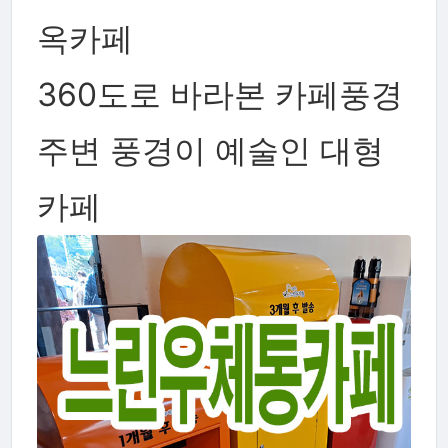
옥카페
360도로 바라본 카페풍경
주변 풍경이 예술인 대형
카페