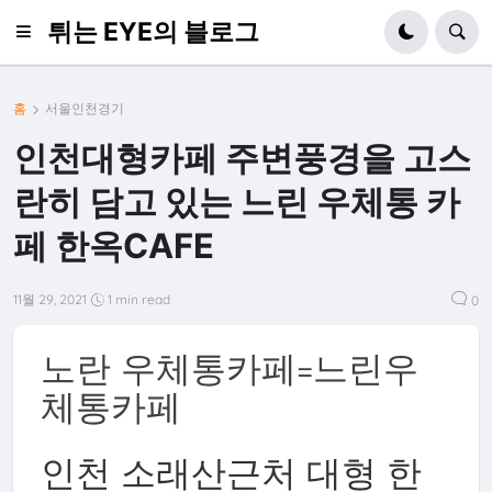
튀는 EYE의 블로그
홈
서울인천경기
인천대형카페 주변풍경을 고스
란히 담고 있는 느린 우체통 카
페 한옥CAFE
11월 29, 2021
1 min read
0
노란 우체통카페=느린우
체통카페
인천 소래산근처 대형 한