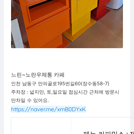
느린~노란우체통 카페
인천 남동구 만의골로195번길60(장수동58-7)
주차장 : 넓지만, 토,일요일 점심시간 근처에 방문시
만차일 수 있어요.
https://naver.me/xmB0DYxK
제누 커피믹스 : 