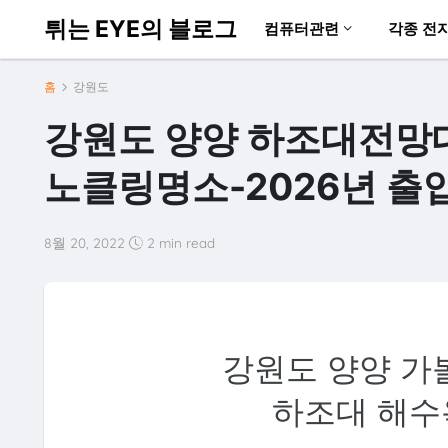
튀는 EYE의 블로그
컴퓨터관련
각종 전
홈
강원도
강원도 양양 하조대전망
노클링명소-2026년 출
8월 20, 2022
2 min read
강원도 양양 가
하조대 해수