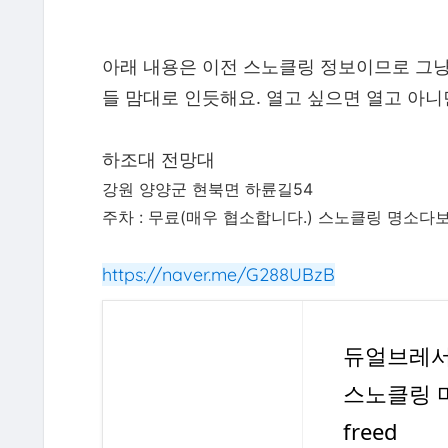
아래 내용은 이전 스노클링 정보이므로 그냥
들 맘대로 인듯해요. 열고 싶으면 열고 아니
하조대 전망대
강원 양양군 현북면 하륜길54
주차 : 무료(매우 협소합니다.) 스노클링 명소다
https://naver.me/G288UBzB
듀얼브레서
스노클링 
freed