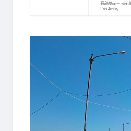
듀얼브레서 프리다
smartstore.naver.
freediving