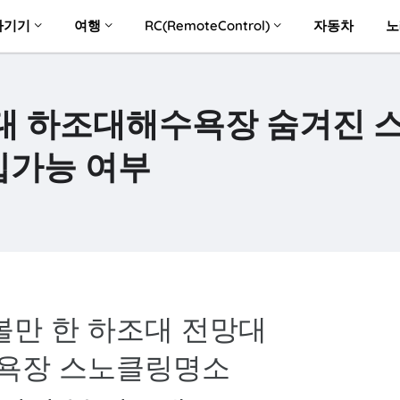
자기기
여행
RC(RemoteControl)
자동차
노
대 하조대해수욕장 숨겨진 
입가능 여부
볼만 한 하조대 전망대
욕장 스노클링명소