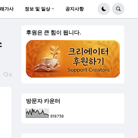
래가사
정보 및 일상
공지사항
후원은 큰 힘이 됩니다.
스
0
방문자 카운터
8
1
8
7
3
8