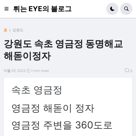
튀는 EYE의 블로그
홈
강원도
강원도 속초 영금정 동명해교
해돋이정자
10월 03, 2022
1 min read
0
속초 영금정
영금정 해돋이 정자
영금정 주변을 360도로