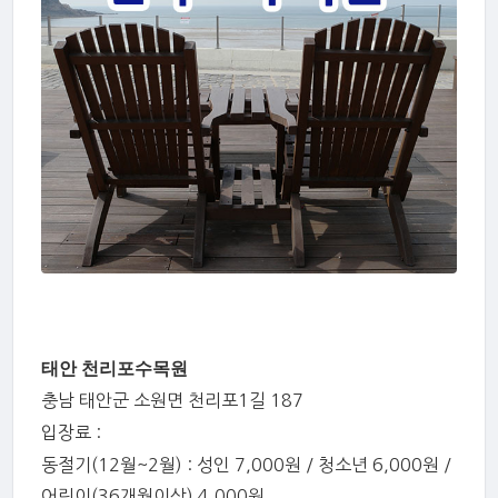
태안 천리포수목원
충남 태안군 소원면 천리포1길 187
입장료 :
동절기(12월~2월) : 성인 7,000원 / 청소년 6,000원 /
어린이(36개월이상) 4,000원