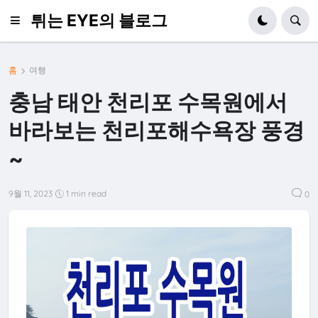
튀는 EYE의 블로그
홈
여행
충남 태안 천리포 수목원에서
바라보는 천리포해수욕장 풍경
~
9월 11, 2023
1 min read
0