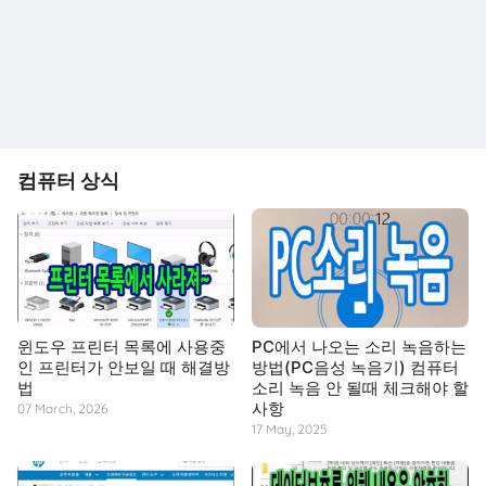
컴퓨터 상식
윈도우 프린터 목록에 사용중
PC에서 나오는 소리 녹음하는
인 프린터가 안보일 때 해결방
방법(PC음성 녹음기) 컴퓨터
법
소리 녹음 안 될때 체크해야 할
사항
07 March, 2026
17 May, 2025