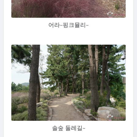
어라~핑크뮬리~
솔숲 둘레길~