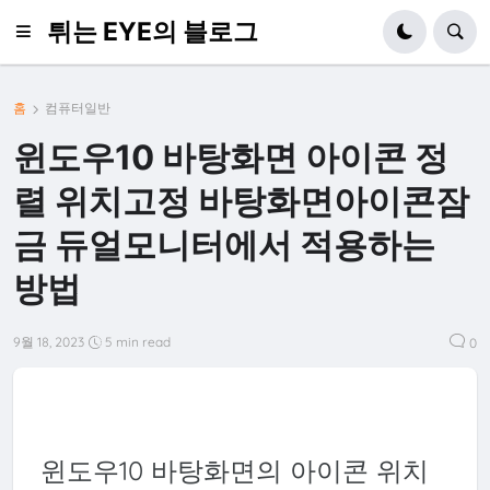
튀는 EYE의 블로그
홈
컴퓨터일반
윈도우10 바탕화면 아이콘 정
렬 위치고정 바탕화면아이콘잠
금 듀얼모니터에서 적용하는
방법
9월 18, 2023
5 min read
0
윈도우10
바탕화면의
아이콘
위치