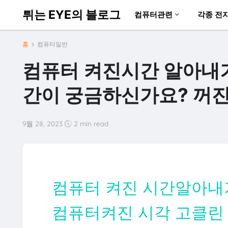
튀는 EYE의 블로그
컴퓨터관련
각종 전
홈
컴퓨터일반
컴퓨터 켜진시간 알아내기
간이 궁금하신가요? 꺼
9월 28, 2023
2 min read
컴퓨터 켜진 시간알아내
컴퓨터켜진 시각 고클린