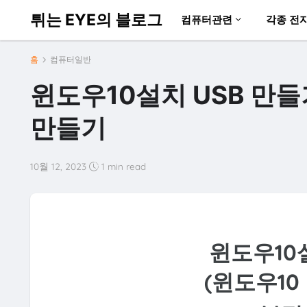
튀는 EYE의 블로그
컴퓨터관련
각종 전
홈
컴퓨터일반
윈도우10설치 USB 만들기
만들기
10월 12, 2023
1 min read
윈도우10
(윈도우1