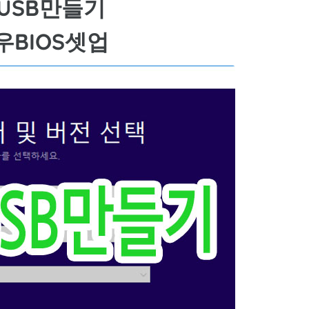
USB만들기
우BIOS셋업