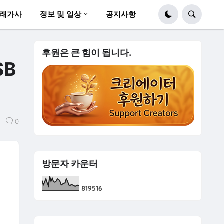
래가사
정보 및 일상
공지사항
후원은 큰 힘이 됩니다.
SB
0
방문자 카운터
8
1
9
5
1
6