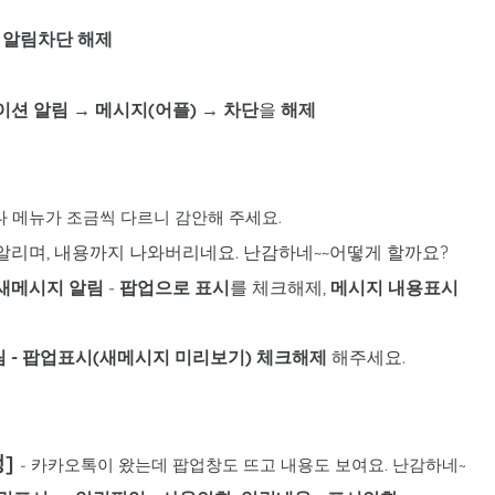
 →알림차단 해제
이션 알림
→
메시지(어플) → 차단
을
해제
다 메뉴가 조금씩 다르니 감안해 주세요.
리며, 내용까지 나와버리네요. 난감하네~~어떻게 할까요?
새메시지 알림
-
팝업으로 표시
를
체크해제,
메시지 내용표시
 - 팝업표시(새메시지 미리보기) 체크해제
해주세요.
정
]
- 카카오톡이 왔는데 팝업창도 뜨고 내용도 보여요. 난감하네~