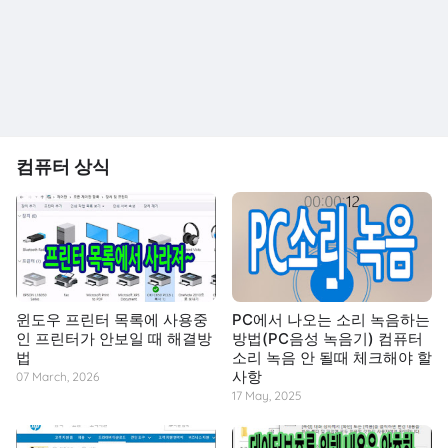
컴퓨터 상식
윈도우 프린터 목록에 사용중
PC에서 나오는 소리 녹음하는
인 프린터가 안보일 때 해결방
방법(PC음성 녹음기) 컴퓨터
법
소리 녹음 안 될때 체크해야 할
사항
07 March, 2026
17 May, 2025