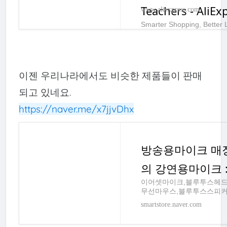
Teachers - AliEx
www.aliexpress.com
Smarter Shopping, Better L
이젠 우리나라에서도 비슷한 제품들이 판매
되고 있네요.
https://naver.me/x7jjvDhx
방송용마이크 매장
의 강연용마이크 : 
이어셋마이크,블루투스헤드
무선마우스,블루투스스피커
무선마이크,마이크거치대,
smartstore.naver.com