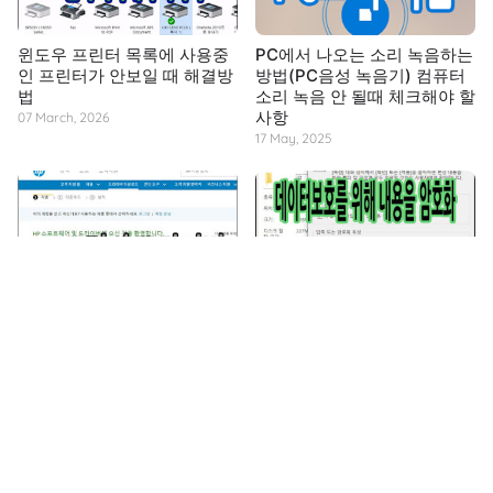
윈도우 프린터 목록에 사용중
PC에서 나오는 소리 녹음하는
인 프린터가 안보일 때 해결방
방법(PC음성 녹음기) 컴퓨터
법
소리 녹음 안 될때 체크해야 할
사항
07 March, 2026
17 May, 2025
HP 프린터 드라이버 다운로드
윈도우10 Home버전을 Pro버
싸이트
전으로 업데이트하는 방법 데
이터보호
18 December, 2023
29 November, 2023
Copyright ⓒ SPRINGEYE