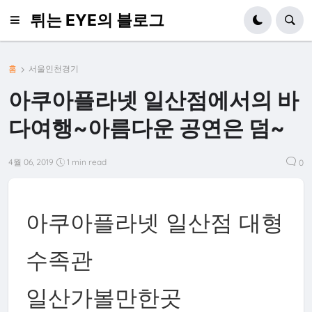
튀는 EYE의 블로그
홈
서울인천경기
아쿠아플라넷 일산점에서의 바
다여행~아름다운 공연은 덤~
4월 06, 2019
1 min read
0
아쿠아플라넷 일산점 대형
수족관
일산가볼만한곳