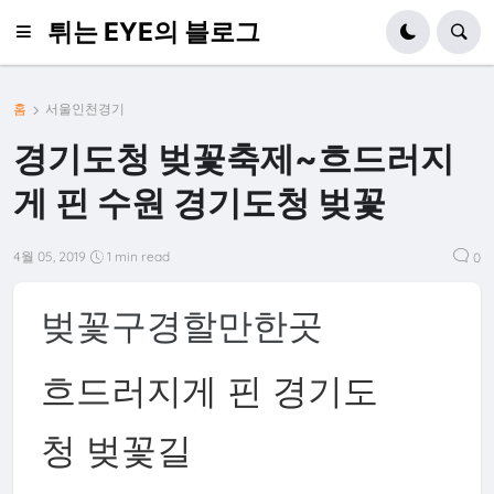
튀는 EYE의 블로그
홈
서울인천경기
경기도청 벚꽃축제~흐드러지
게 핀 수원 경기도청 벚꽃
4월 05, 2019
1 min read
0
벚꽃구경할만한곳
흐드러지게 핀 경기도
청 벚꽃길