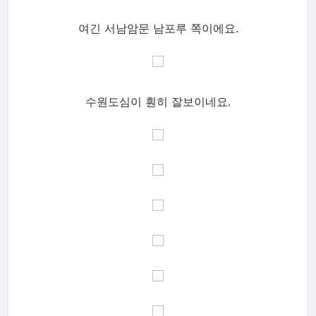
여긴 서남암문 남포루 쪽이에요.
수원도심이 훤히 잘보이네요.