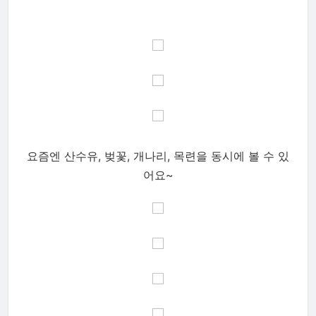
요즘엔 산수유, 벚꽃, 개나리, 목련을 동시에 볼 수 있
어요
~