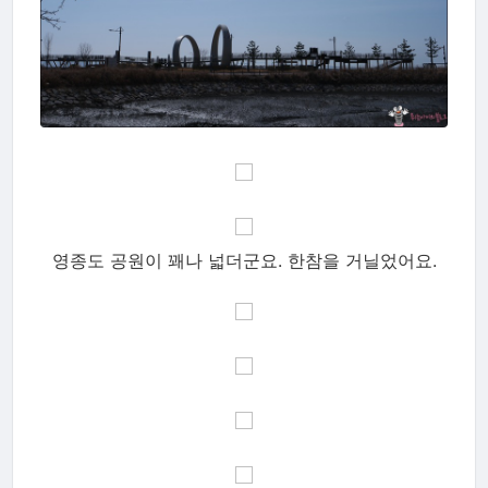
영종도 공원이 꽤나 넓더군요. 한참을 거닐었어요.