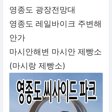
영종도 광장전망대
영종도 레일바이크 주변해
안가
마시안해변 마시안 제빵소
(마시랑 제빵소)