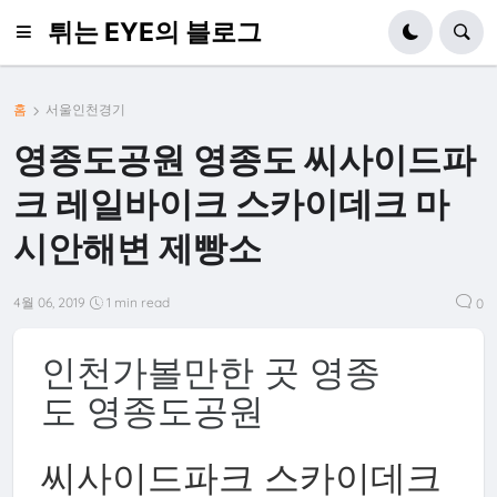
튀는 EYE의 블로그
홈
서울인천경기
영종도공원 영종도 씨사이드파
크 레일바이크 스카이데크 마
시안해변 제빵소
4월 06, 2019
1 min read
0
인천가볼만한 곳 영종
도
영종도공원
씨사이드파크 스카이데크