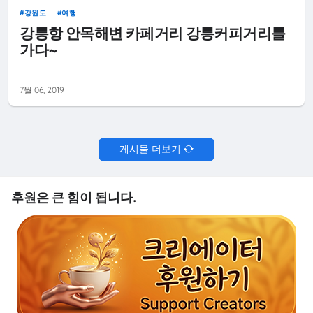
강원도
여행
강릉항 안목해변 카페거리 강릉커피거리를
가다~
7월 06, 2019
게시물 더보기
후원은 큰 힘이 됩니다.