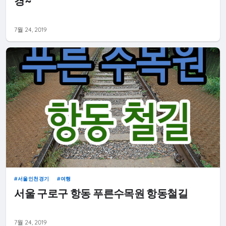
경~
7월 24, 2019
서울인천경기
여행
서울 구로구 항동 푸른수목원 항동철길
7월 24, 2019