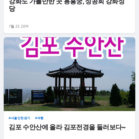
강화도 가볼만한 곳 용흥궁, 성공회 강화성
당
7월 23, 2019
서울인천경기
여행
김포 수안산에 올라 김포전경을 둘러보다~