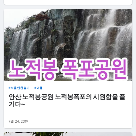
서울인천경기
여행
안산 노적봉공원 노적봉폭포의 시원함을 즐
기다~
7월 24, 2019