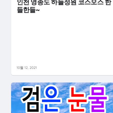
인천 영종도 하늘정원 코스모스 한
들한들~
10월 12, 2021