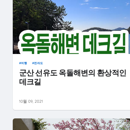
여행
전라도
군산 선유도 옥돌해변의 환상적인
데크길
10월 09, 2021