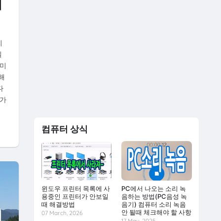
니
리
일
 미
해
다
어가
컴퓨터 상식
윈도우 프린터 목록에 사
PC에서 나오는 소리 녹
용중인 프린터가 안보일
음하는 방법(PC음성 녹
때 해결방법
음기) 컴퓨터 소리 녹음
안 될때 체크해야 할 사항
07 March, 2026
17 May, 2025