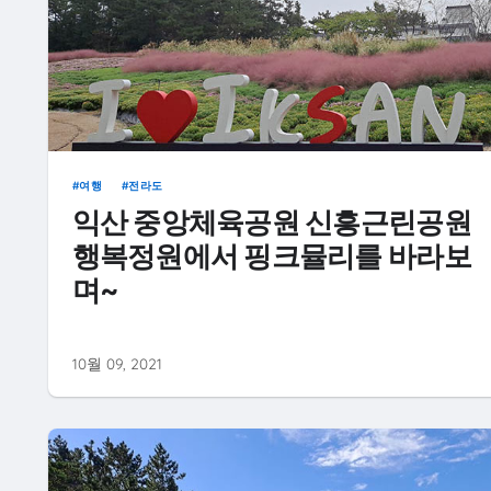
여행
전라도
익산 중앙체육공원 신흥근린공원
행복정원에서 핑크뮬리를 바라보
며~
10월 09, 2021