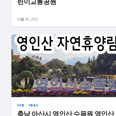
린이교통공원
10월 30, 2021
여행
충청도
충남 아산시 영인산 수목원 영인산