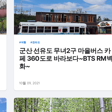
여행
전라도
군산 선유도 무녀2구 마을버스 카
페 360도로 바라보다~BTS RM
화~
10월 09, 2021