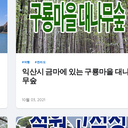
여행
전라도
익산시 금마에 있는 구룡마을 대
무숲
10월 03, 2021