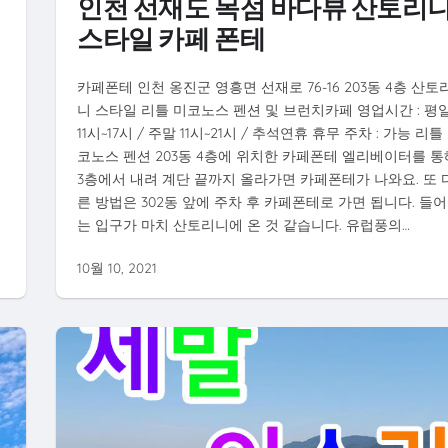
인천 선재도 목섬 바다뷰 산토리
스타일 카페 폰테
카페폰테 인천 옹진군 영흥면 선재로 76-16 203동 4층 산토
니 스타일 리틀 미코노스 펜션 및 브런치카페 영업시간 : 평
11시~17시 / 주말 11시~21시 / 추석연휴 휴무 주차 : 가능 리틀
코노스 펜션 203동 4층에 위치한 카페폰테 엘리베이터를 통
3층에서 내려 계단 끝까지 올라가면 카페폰테가 나와요. 또 
른 방법은 302동 앞에 주차 후 카페폰테로 가면 됩니다. 들
는 입구가 마치 산토리니에 온 것 같습니다. 유럽풍의…
10월 10, 2021