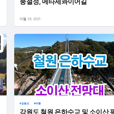
풍절정, 메타세콰이어길
10월 29, 2021
강원도
여행
강원도 철원 은하수교 및 소이산 